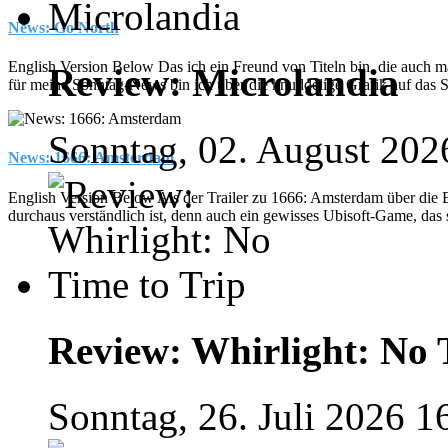
News: Go North
English Version Below Das ich ein Freund von Titeln bin, die auch mal
Review: Microlandia
für meine Sonntag-News bin ich über die knuddelige Grafik auf das 
Sonntag, 02. August 202
News: 1666: Amsterdam
English Version Below Als der Trailer zu 1666: Amsterdam über die
durchaus verständlich ist, denn auch ein gewisses Ubisoft-Game, das s
Review: Whirlight: No 
Sonntag, 26. Juli 2026 1