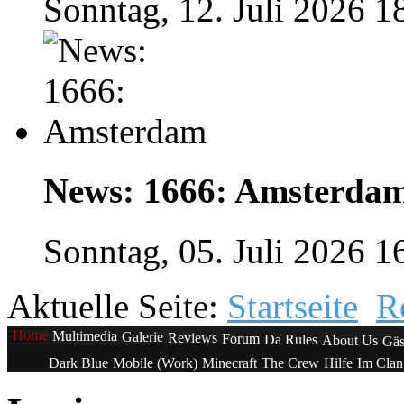
Sonntag, 12. Juli 2026 1
News: 1666: Amsterda
Sonntag, 05. Juli 2026 1
Aktuelle Seite:
Startseite
R
Home
Multimedia
Galerie
Reviews
Forum
Da Rules
About Us
Gäs
Dark Blue
Mobile (Work)
Minecraft
The Crew
Hilfe
Im Cla