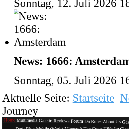
Sonntag, 12. Juli 2026 1
News: 1666: Amsterda
Sonntag, 05. Juli 2026 1
Aktuelle Seite:
Startseite
N
Journey
Home
Multimedia
Galerie
Reviews
Forum
Da Rules
About Us
Gäs
Dark Blue
Mobile (Work)
Minecraft
The Crew
Hilfe
Im Cla