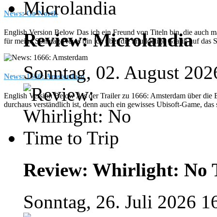
News: Go North
English Version Below Das ich ein Freund von Titeln bin, die auch mal
Review: Microlandia
für meine Sonntag-News bin ich über die knuddelige Grafik auf das 
Sonntag, 02. August 202
News: 1666: Amsterdam
English Version Below Als der Trailer zu 1666: Amsterdam über die
durchaus verständlich ist, denn auch ein gewisses Ubisoft-Game, das s
Review: Whirlight: No 
Sonntag, 26. Juli 2026 1