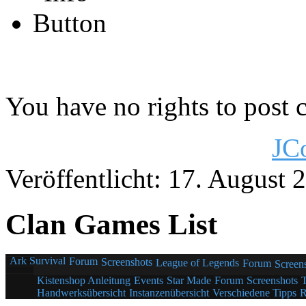
You have no rights to post
JC
Veröffentlicht: 17. August 
Clan Games List
Ark Survival
Forum
Screenshots
League of Legends
Forum
Screen
Kistenshop Anleitung
Events
Star Made
Forum
Screenshots
Handwerksübersicht
Instanzenübersicht
Verschiedene Tipps
R