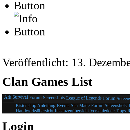
Veröffentlicht: 13. Dezemb
Clan Games List
Ark Survival
Forum
Screenshots
League of Legends
Forum
Screen
Kistenshop Anleitung
Events
Star Made
Forum
Screenshots
Handwerksübersicht
Instanzenübersicht
Verschiedene Tipps
R
Login