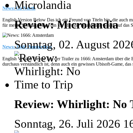
News: Go North
English Version Below Das ich ein Freund von Titeln bin, die auch mal
Review: Microlandia
für meine Sonntag-News bin ich über die knuddelige Grafik auf das 
Sonntag, 02. August 202
News: 1666: Amsterdam
English Version Below Als der Trailer zu 1666: Amsterdam über die
durchaus verständlich ist, denn auch ein gewisses Ubisoft-Game, das s
Review: Whirlight: No 
Sonntag, 26. Juli 2026 1