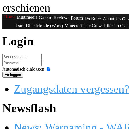
erschienen
Home
Multimedia
Galerie
Reviews
Forum
Da Rules
About Us
Gäs
Dark Blue
Mobile (Work)
Minecraft
The Crew
Hilfe
Im Cla
Login
Automatisch einloggen
Einloggen
Zugangsdaten vergessen
Newsflash
News: Wargaming - WA