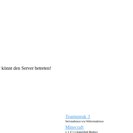
 könnt den Server betreten!
Teamspeak 3
Serveradresse wie Websiteadresse
Minecraft
v. 1.17.1 (Amplified Modus)