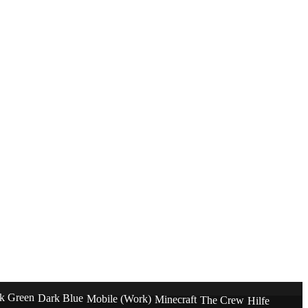
k Green
Dark Blue
Mobile (Work)
Minecraft
The Crew
Hilfe