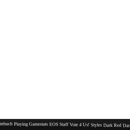
tebuch
Playing Gamestats
EOS Staff
Vote 4 Us!
Styles
Dark Red
Dar