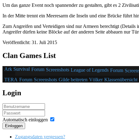
Um das ganze Event noch spannender zu gestalten, gibt es 2 Zivilisatio
In der Mitte trennt ein Meeresarm die Inseln und eine Brücke führt hin
Zum Angreifen und Verteidigen sind nur Armeen berechtigt (Details 
Angreifer dürfen keine Blöcke auf der anderen Seite abbauen nur Tür
Veröffentlicht: 31. Juli 2015
Clan Games List
Ark Survival
Forum
Screenshots
League of Legends
Forum
Screen
TERA
Forum
Screenshots
Gilde beitreten
Völker
Klassenübersicht
Login
Automatisch einloggen
Einloggen
Zugangsdaten vergessen?