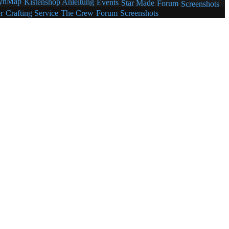
ynMap
Kistenshop Anleitung
Events
Star Made
Forum
Screenshots
r
Crafting Service
The Crew
Forum
Screenshots