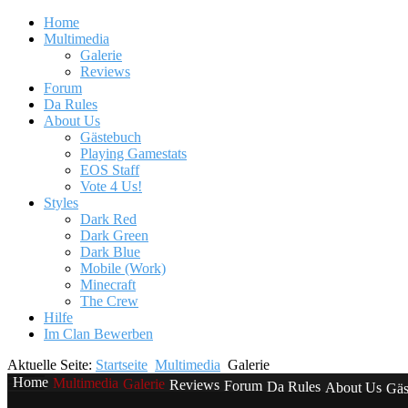
Home
Multimedia
Galerie
Reviews
Forum
Da Rules
About Us
Gästebuch
Playing Gamestats
EOS Staff
Vote 4 Us!
Styles
Dark Red
Dark Green
Dark Blue
Mobile (Work)
Minecraft
The Crew
Hilfe
Im Clan Bewerben
Aktuelle Seite:
Startseite
Multimedia
Galerie
Home
Multimedia
Galerie
Reviews
Forum
Da Rules
About Us
Gäs