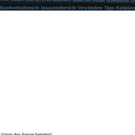
Forum
Screenshots
D
Handwerksübersicht
Instanzenübersicht
Verschiedene Tipps
Raidplane
 könnt den Server betreten!