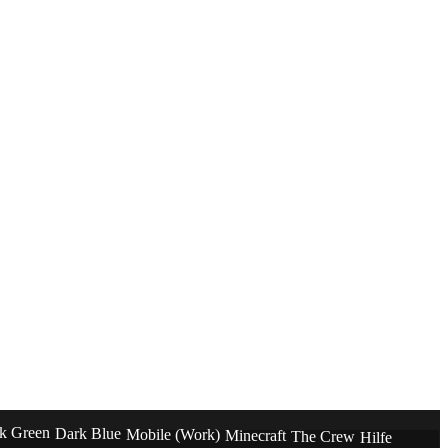
k Green
Dark Blue
Mobile (Work)
Minecraft
The Crew
Hilfe