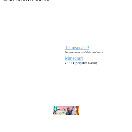
Teamspeak 3
Serveradresse wie Websiteadresse
Minecraft
v. 1.17.1 (Amplified Modus)