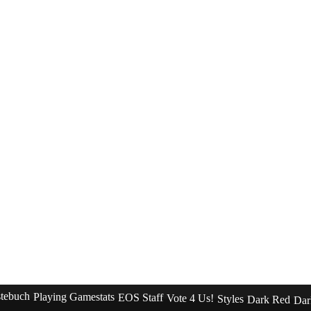
tebuch
Playing Gamestats
EOS Staff
Vote 4 Us!
Styles
Dark Red
Dar