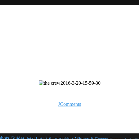
JComments
shots
Guides
Jetzt bei LOL anmelden
Minecraft