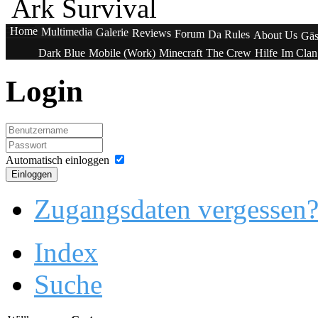
Ark Survival
Home
Multimedia
Galerie
Reviews
Forum
Da Rules
About Us
Gäs
Dark Blue
Mobile (Work)
Minecraft
The Crew
Hilfe
Im Cla
Login
Automatisch einloggen
Einloggen
Zugangsdaten vergessen
Index
Suche