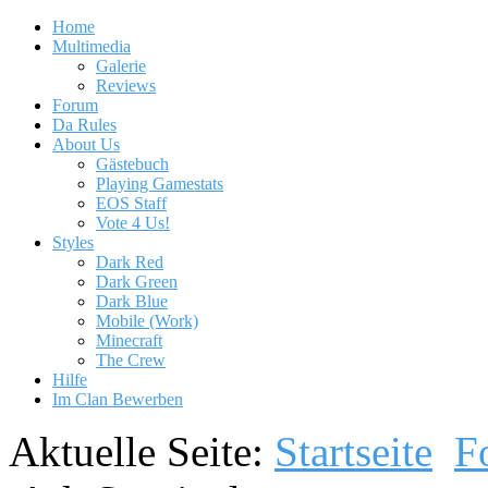
Home
Multimedia
Galerie
Reviews
Forum
Da Rules
About Us
Gästebuch
Playing Gamestats
EOS Staff
Vote 4 Us!
Styles
Dark Red
Dark Green
Dark Blue
Mobile (Work)
Minecraft
The Crew
Hilfe
Im Clan Bewerben
Aktuelle Seite:
Startseite
F