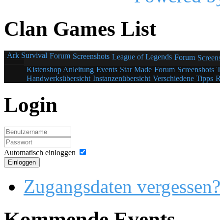
Clan Games List
Ark Survival
Forum
Screenshots
League of Legends
Forum
Screen
Kistenshop Anleitung
Events
Star Made
Forum
Screenshots
Handwerksübersicht
Instanzenübersicht
Verschiedene Tipps
R
Login
Automatisch einloggen
Einloggen
Zugangsdaten vergessen
Kommende Events