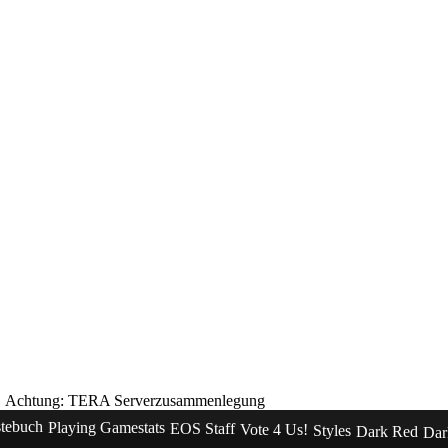
Achtung: TERA Serverzusammenlegung
tebuch
Playing Gamestats
EOS Staff
Vote 4 Us!
Styles
Dark Red
Dar