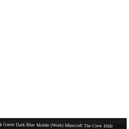
k Green
Dark Blue
Mobile (Work)
Minecraft
The Crew
Hilfe