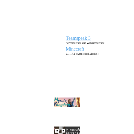
Teamspeak 3
Serveradresse wie Websiteadresse
Minecraft
v. 1.17.1 (Amplified Modus)