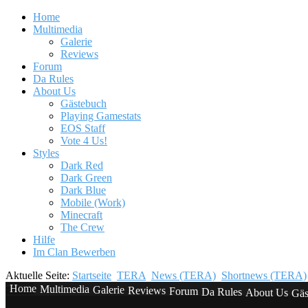
Home
Multimedia
Galerie
Reviews
Forum
Da Rules
About Us
Gästebuch
Playing Gamestats
EOS Staff
Vote 4 Us!
Styles
Dark Red
Dark Green
Dark Blue
Mobile (Work)
Minecraft
The Crew
Hilfe
Im Clan Bewerben
Aktuelle Seite:
Startseite
TERA
News (TERA)
Shortnews (TERA)
Home
Multimedia
Galerie
Reviews
Forum
Da Rules
About Us
Gäs