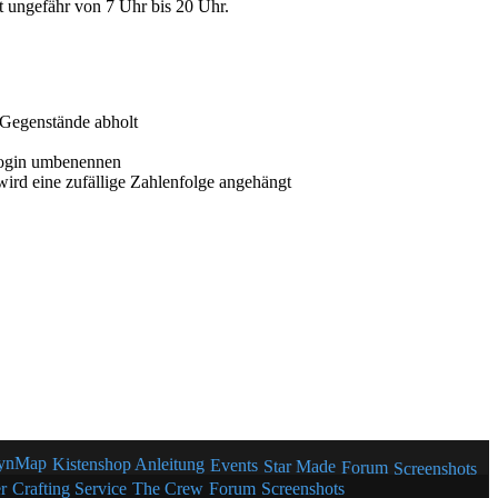
 ungefähr von 7 Uhr bis 20 Uhr.
 Gegenstände abholt
Login umbenennen
wird eine zufällige Zahlenfolge angehängt
ynMap
Kistenshop Anleitung
Events
Star Made
Forum
Screenshots
r
Crafting Service
The Crew
Forum
Screenshots