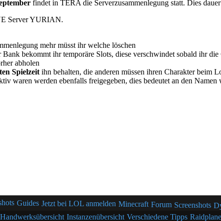
September
findet in TERA die Serverzusammenlegung statt. Dies dauert
PVE Server YURIAN.
sammenlegung mehr müsst ihr welche löschen
 Bank bekommt ihr temporäre Slots, diese verschwindet sobald ihr die
orher abholen
ten Spielzeit
ihn behalten, die anderen müssen ihren Charakter beim 
ktiv waren werden ebenfalls freigegeben, dies bedeutet an den Namen 
shots
Guides
Jetzt bei LOL anmelden
Minecraft
Forum
Screenshots
D
Handwerksübersicht
Instanzenübersicht
Verschiedene Tipps
Raidplane