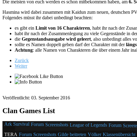
Die meisten von euch werden es schon mitbekommen haben, am
6. 
Hasmina wird dabei zusammen mit Kaidun zum neuen, deutschen 
Folgendes müsst ihr dabei unbedingt beachten:
es gibt ein
Limit von 16 Charakteren
, habt ihr nach der Zu
habt ihr nach der Zusammenlegung zu viele Gegenstände in der
die
Gegenstandsausgabe wird geleert
, also unbedingt alles v
sollte es Namen doppelt geben darf der Charakter mit der
längs
Achtung
: alle Namen von Charakteren die über einem Jahr ina
Zurück
Weiter
Veröffentlicht: 03. September 2016
Clan Games List
Ark Survival
Forum
Screenshots
League of Legends
Forum
Screen
TERA
Forum
Screenshots
Gilde beitreten
Völker
Klassenübersicht