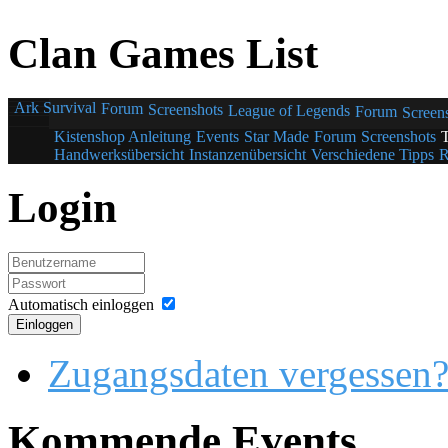
Clan Games List
Ark Survival
Forum
Screenshots
League of Legends
Forum
Screen
Kistenshop Anleitung
Events
Star Made
Forum
Screenshots
Handwerksübersicht
Instanzenübersicht
Verschiedene Tipps
R
Login
Automatisch einloggen
Einloggen
Zugangsdaten vergessen
Kommende Events