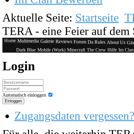
Aktuelle Seite:
Startseite
T
TERA - eine Feier auf dem 
Home
Multimedia
Galerie
Reviews
Forum
Da Rules
About Us
Gäs
Dark Blue
Mobile (Work)
Minecraft
The Crew
Hilfe
Im Cla
Login
Automatisch einloggen
Einloggen
Zugangsdaten vergessen
Für alle, die weiterhin TE