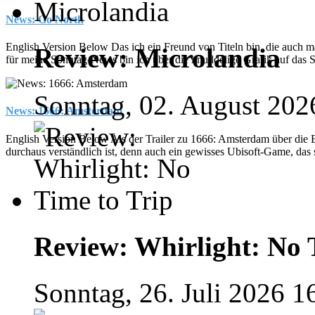
News: Go North
English Version Below Das ich ein Freund von Titeln bin, die auch mal
Review: Microlandia
für meine Sonntag-News bin ich über die knuddelige Grafik auf das 
Sonntag, 02. August 202
News: 1666: Amsterdam
English Version Below Als der Trailer zu 1666: Amsterdam über die
durchaus verständlich ist, denn auch ein gewisses Ubisoft-Game, das s
Review: Whirlight: No 
Sonntag, 26. Juli 2026 1