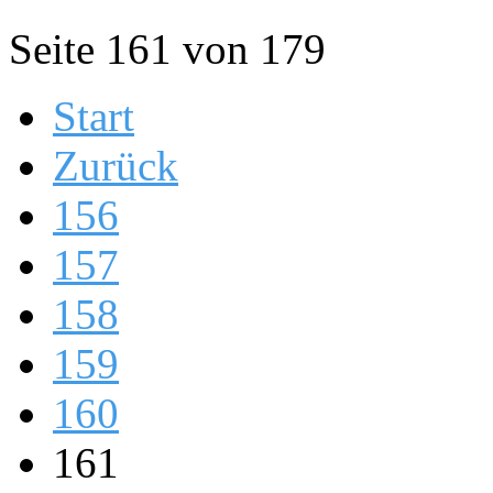
Seite 161 von 179
Start
Zurück
156
157
158
159
160
161