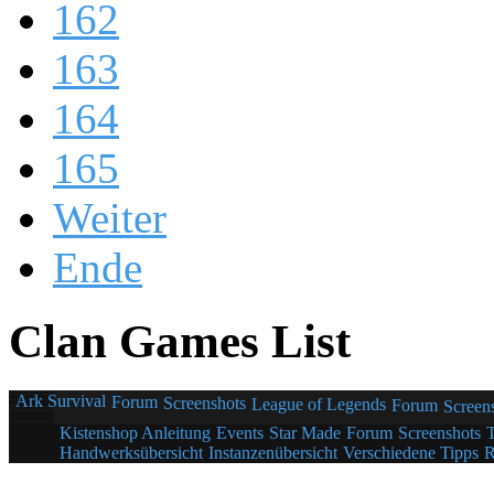
162
163
164
165
Weiter
Ende
Clan Games List
Ark Survival
Forum
Screenshots
League of Legends
Forum
Screen
Kistenshop Anleitung
Events
Star Made
Forum
Screenshots
Handwerksübersicht
Instanzenübersicht
Verschiedene Tipps
R