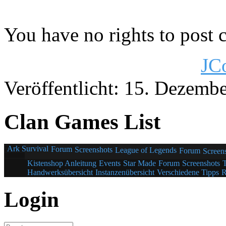
You have no rights to post
JC
Veröffentlicht: 15. Dezemb
Clan Games List
Ark Survival
Forum
Screenshots
League of Legends
Forum
Screen
Kistenshop Anleitung
Events
Star Made
Forum
Screenshots
Handwerksübersicht
Instanzenübersicht
Verschiedene Tipps
R
Login