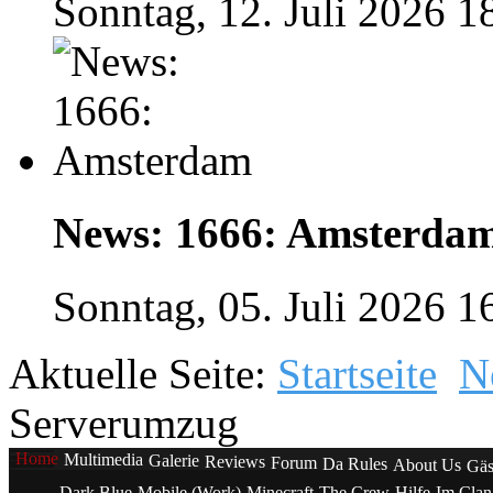
Sonntag, 12. Juli 2026 1
News: 1666: Amsterda
Sonntag, 05. Juli 2026 1
Aktuelle Seite:
Startseite
N
Serverumzug
Home
Multimedia
Galerie
Reviews
Forum
Da Rules
About Us
Gäs
Dark Blue
Mobile (Work)
Minecraft
The Crew
Hilfe
Im Cla