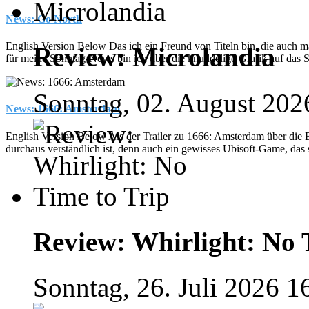
News: Go North
English Version Below Das ich ein Freund von Titeln bin, die auch mal
Review: Microlandia
für meine Sonntag-News bin ich über die knuddelige Grafik auf das 
Sonntag, 02. August 202
News: 1666: Amsterdam
English Version Below Als der Trailer zu 1666: Amsterdam über die
durchaus verständlich ist, denn auch ein gewisses Ubisoft-Game, das s
Review: Whirlight: No 
Sonntag, 26. Juli 2026 1