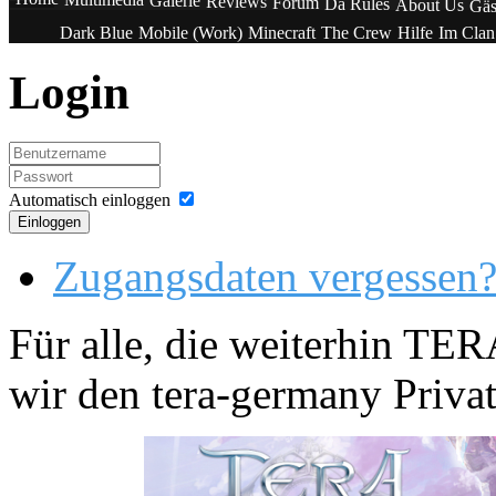
Galerie
Reviews
Forum
Da Rules
About Us
Gäs
Dark Blue
Mobile (Work)
Minecraft
The Crew
Hilfe
Im Cla
Login
Automatisch einloggen
Einloggen
Zugangsdaten vergessen
Für alle, die weiterhin TE
wir den tera-germany Privat