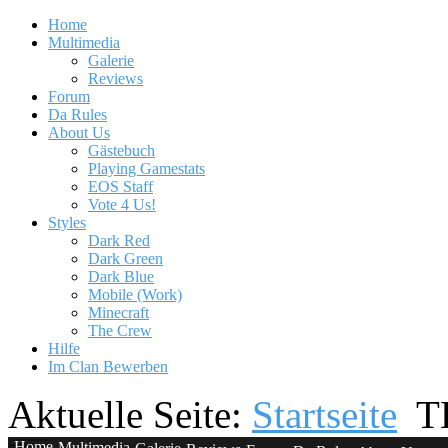
Home
Multimedia
Galerie
Reviews
Forum
Da Rules
About Us
Gästebuch
Playing Gamestats
EOS Staff
Vote 4 Us!
Styles
Dark Red
Dark Green
Dark Blue
Mobile (Work)
Minecraft
The Crew
Hilfe
Im Clan Bewerben
Aktuelle Seite:
Startseite
T
Home
Multimedia