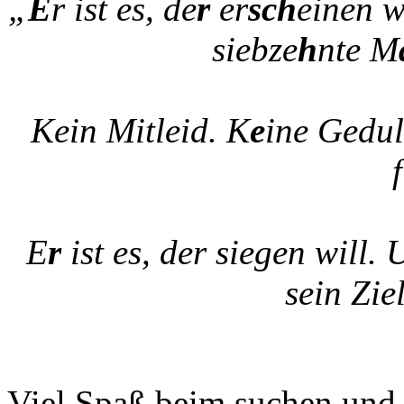
„
E
r ist es, de
r
er
sch
einen w
siebze
h
nte M
Kein Mitleid. K
e
ine Gedul
f
E
r
ist es, der siegen will. 
sein Ziel
Viel Spaß beim suchen un