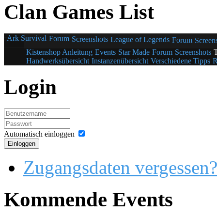
Clan Games List
Ark Survival
Forum
Screenshots
League of Legends
Forum
Screen
Kistenshop Anleitung
Events
Star Made
Forum
Screenshots
Handwerksübersicht
Instanzenübersicht
Verschiedene Tipps
R
Login
Automatisch einloggen
Einloggen
Zugangsdaten vergessen
Kommende Events