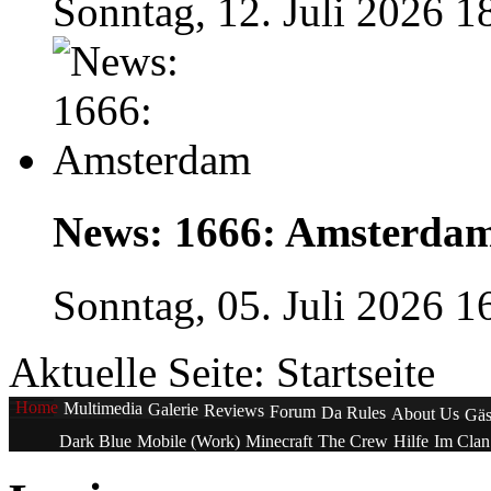
Sonntag, 12. Juli 2026 1
News: 1666: Amsterda
Sonntag, 05. Juli 2026 1
Aktuelle Seite:
Startseite
Home
Multimedia
Galerie
Reviews
Forum
Da Rules
About Us
Gäs
Dark Blue
Mobile (Work)
Minecraft
The Crew
Hilfe
Im Cla