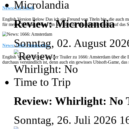
News: Go North
English Version Below Das ich ein Freund von Titeln bin, die auch mal
Review: Microlandia
für meine Sonntag-News bin ich über die knuddelige Grafik auf das 
Sonntag, 02. August 202
News: 1666: Amsterdam
English Version Below Als der Trailer zu 1666: Amsterdam über die
durchaus verständlich ist, denn auch ein gewisses Ubisoft-Game, das s
Review: Whirlight: No 
Sonntag, 26. Juli 2026 1