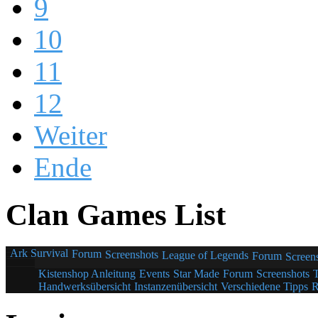
9
10
11
12
Weiter
Ende
Clan Games List
Ark Survival
Forum
Screenshots
League of Legends
Forum
Screen
Kistenshop Anleitung
Events
Star Made
Forum
Screenshots
Handwerksübersicht
Instanzenübersicht
Verschiedene Tipps
R