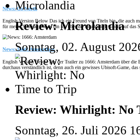
News: Go North
English Version Below Das ich ein Freund von Titeln bin, die auch mal
Review: Microlandia
für meine Sonntag-News bin ich über die knuddelige Grafik auf das 
Sonntag, 02. August 202
News: 1666: Amsterdam
English Version Below Als der Trailer zu 1666: Amsterdam über die
durchaus verständlich ist, denn auch ein gewisses Ubisoft-Game, das s
Review: Whirlight: No 
Sonntag, 26. Juli 2026 1