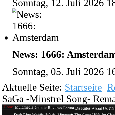
Sonntag, 12. Juli 2026 1
News: 1666: Amsterda
Sonntag, 05. Juli 2026 1
Aktuelle Seite:
Startseite
R
SaGa -Minstrel Song- Remas
Home
Multimedia
Galerie
Reviews
Forum
Da Rules
About Us
Gäs
Dark Blue
Mobile (Work)
Minecraft
The Crew
Hilfe
Im Cla