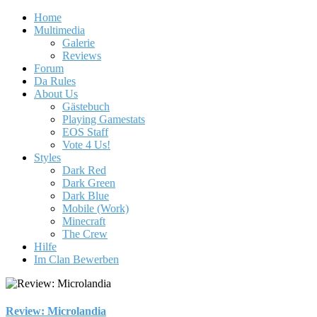
Home
Multimedia
Galerie
Reviews
Forum
Da Rules
About Us
Gästebuch
Playing Gamestats
EOS Staff
Vote 4 Us!
Styles
Dark Red
Dark Green
Dark Blue
Mobile (Work)
Minecraft
The Crew
Hilfe
Im Clan Bewerben
Review: Microlandia