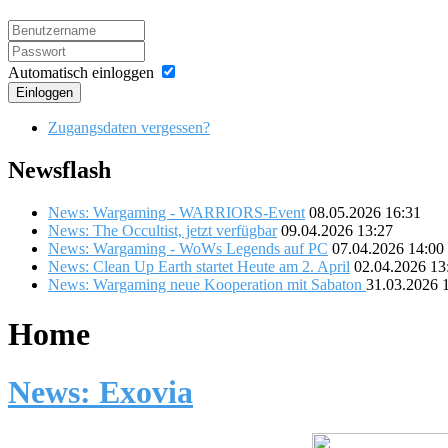
Automatisch einloggen
Einloggen
Zugangsdaten vergessen?
Newsflash
News: Wargaming - WARRIORS-Event
08.05.2026 16:31
News: The Occultist, jetzt verfügbar
09.04.2026 13:27
News: Wargaming - WoWs Legends auf PC
07.04.2026 14:00
News: Clean Up Earth startet Heute am 2. April
02.04.2026 13
News: Wargaming neue Kooperation mit Sabaton
31.03.2026 
Home
News: Exovia