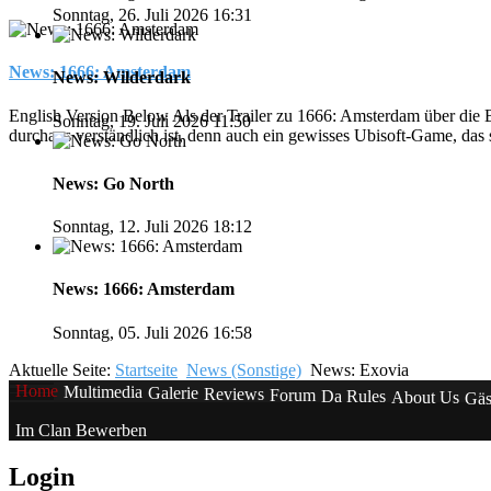
Sonntag, 26. Juli 2026 16:31
News: 1666: Amsterdam
News: Wilderdark
English Version Below Als der Trailer zu 1666: Amsterdam über die
Sonntag, 19. Juli 2026 11:50
durchaus verständlich ist, denn auch ein gewisses Ubisoft-Game, das s
News: Go North
Sonntag, 12. Juli 2026 18:12
News: 1666: Amsterdam
Sonntag, 05. Juli 2026 16:58
Aktuelle Seite:
Startseite
News (Sonstige)
News: Exovia
Home
Multimedia
Galerie
Reviews
Forum
Da Rules
About Us
Gäs
Im Clan Bewerben
Login