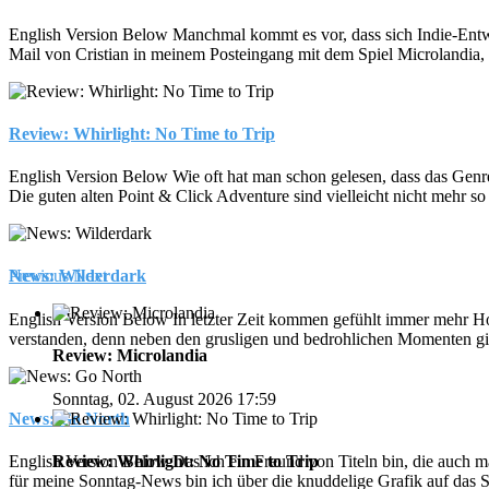
English Version Below Manchmal kommt es vor, dass sich Indie-Entwickl
Mail von Cristian in meinem Posteingang mit dem Spiel Microlandia, 
Review: Whirlight: No Time to Trip
English Version Below Wie oft hat man schon gelesen, dass das Genre d
Die guten alten Point & Click Adventure sind vielleicht nicht mehr so 
Previous
Next
News: Wilderdark
English Version Below In letzter Zeit kommen gefühlt immer mehr Hor
verstanden, denn neben den grusligen und bedrohlichen Momenten gibt
Review: Microlandia
Sonntag, 02. August 2026 17:59
News: Go North
Review: Whirlight: No Time to Trip
English Version Below Das ich ein Freund von Titeln bin, die auch mal
für meine Sonntag-News bin ich über die knuddelige Grafik auf das 