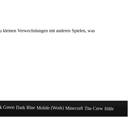
u kleinen Verwechslungen mit anderen Spielen, was
k Green
Dark Blue
Mobile (Work)
Minecraft
The Crew
Hilfe