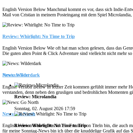
English Version Below Manchmal kommt es vor, dass sich Indie-Entwickl
Mail von Cristian in meinem Posteingang mit dem Spiel Microlandia, 
Review: Whirlight: No Time to Trip
English Version Below Wie oft hat man schon gelesen, dass das Genre d
Die guten alten Point & Click Adventure sind vielleicht nicht mehr so 
Previous
Next
News: Wilderdark
English Version Below In letzter Zeit kommen gefühlt immer mehr Hor
verstanden, denn neben den grusligen und bedrohlichen Momenten gibt
Review: Microlandia
Sonntag, 02. August 2026 17:59
News: Go North
Review: Whirlight: No Time to Trip
English Version Below Das ich ein Freund von Titeln bin, die auch mal
für meine Sonntag-News bin ich über die knuddelige Grafik auf das 