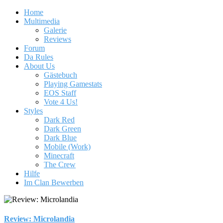
Home
Multimedia
Galerie
Reviews
Forum
Da Rules
About Us
Gästebuch
Playing Gamestats
EOS Staff
Vote 4 Us!
Styles
Dark Red
Dark Green
Dark Blue
Mobile (Work)
Minecraft
The Crew
Hilfe
Im Clan Bewerben
Review: Microlandia