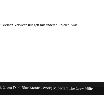
u kleinen Verwechslungen mit anderen Spielen, was
k Green
Dark Blue
Mobile (Work)
Minecraft
The Crew
Hilfe