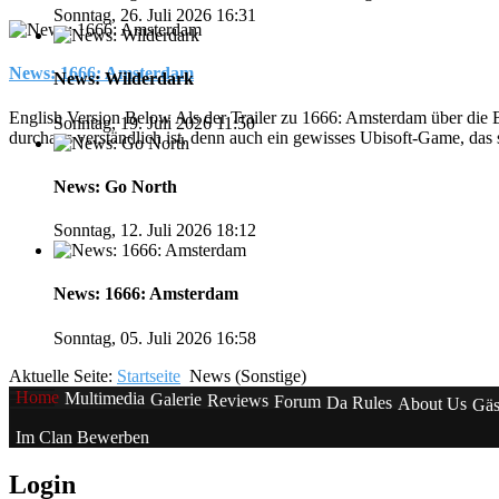
Sonntag, 26. Juli 2026 16:31
News: 1666: Amsterdam
News: Wilderdark
English Version Below Als der Trailer zu 1666: Amsterdam über die
Sonntag, 19. Juli 2026 11:50
durchaus verständlich ist, denn auch ein gewisses Ubisoft-Game, das s
News: Go North
Sonntag, 12. Juli 2026 18:12
News: 1666: Amsterdam
Sonntag, 05. Juli 2026 16:58
Aktuelle Seite:
Startseite
News (Sonstige)
Home
Multimedia
Galerie
Reviews
Forum
Da Rules
About Us
Gäs
Im Clan Bewerben
Login