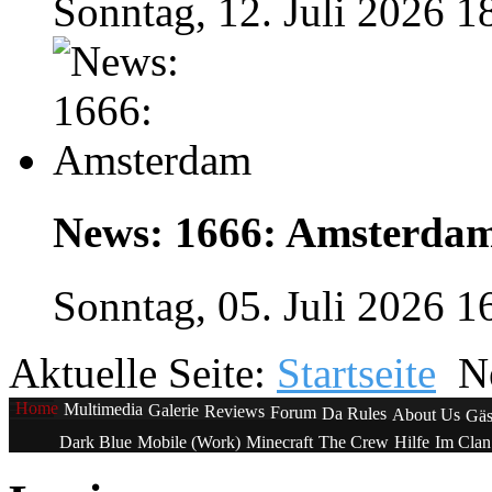
Sonntag, 12. Juli 2026 1
News: 1666: Amsterda
Sonntag, 05. Juli 2026 1
Aktuelle Seite:
Startseite
N
Home
Multimedia
Galerie
Reviews
Forum
Da Rules
About Us
Gäs
Dark Blue
Mobile (Work)
Minecraft
The Crew
Hilfe
Im Cla