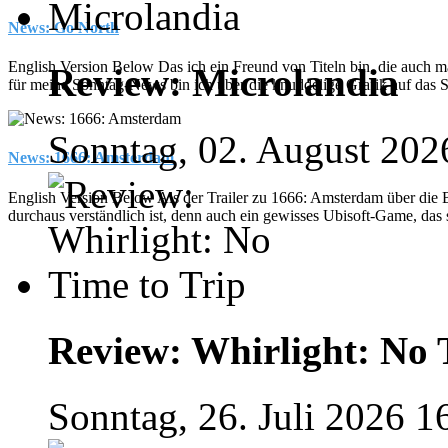
News: Go North
English Version Below Das ich ein Freund von Titeln bin, die auch mal
Review: Microlandia
für meine Sonntag-News bin ich über die knuddelige Grafik auf das 
Sonntag, 02. August 202
News: 1666: Amsterdam
English Version Below Als der Trailer zu 1666: Amsterdam über die
durchaus verständlich ist, denn auch ein gewisses Ubisoft-Game, das s
Review: Whirlight: No 
Sonntag, 26. Juli 2026 1