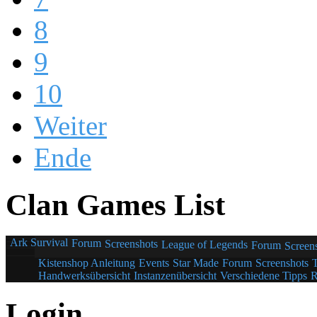
8
9
10
Weiter
Ende
Clan Games List
Ark Survival
Forum
Screenshots
League of Legends
Forum
Screen
Kistenshop Anleitung
Events
Star Made
Forum
Screenshots
Handwerksübersicht
Instanzenübersicht
Verschiedene Tipps
R
Login