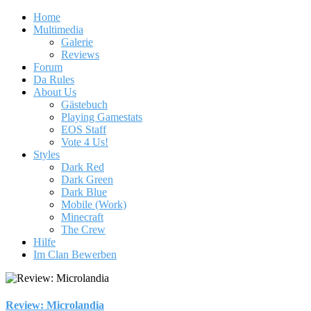
Home
Multimedia
Galerie
Reviews
Forum
Da Rules
About Us
Gästebuch
Playing Gamestats
EOS Staff
Vote 4 Us!
Styles
Dark Red
Dark Green
Dark Blue
Mobile (Work)
Minecraft
The Crew
Hilfe
Im Clan Bewerben
Review: Microlandia