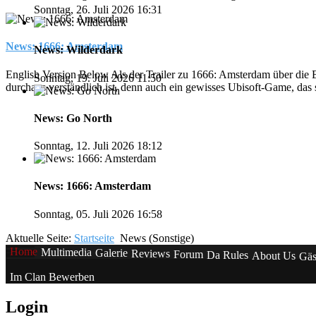
Sonntag, 26. Juli 2026 16:31
News: 1666: Amsterdam
News: Wilderdark
English Version Below Als der Trailer zu 1666: Amsterdam über die
Sonntag, 19. Juli 2026 11:50
durchaus verständlich ist, denn auch ein gewisses Ubisoft-Game, das s
News: Go North
Sonntag, 12. Juli 2026 18:12
News: 1666: Amsterdam
Sonntag, 05. Juli 2026 16:58
Aktuelle Seite:
Startseite
News (Sonstige)
Home
Multimedia
Galerie
Reviews
Forum
Da Rules
About Us
Gäs
Im Clan Bewerben
Login