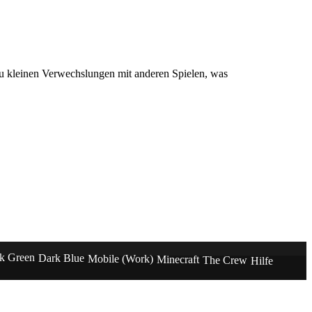
u kleinen Verwechslungen mit anderen Spielen, was
k Green
Dark Blue
Mobile (Work)
Minecraft
The Crew
Hilfe