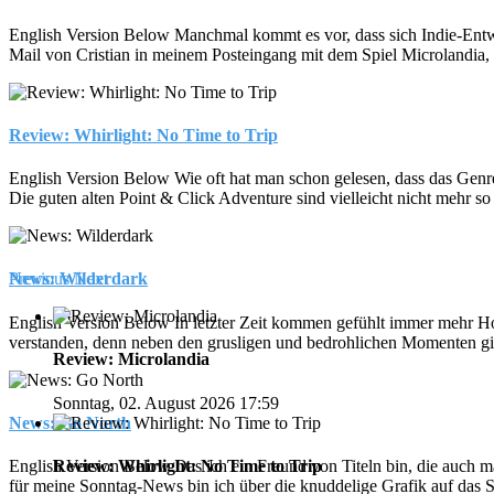
English Version Below Manchmal kommt es vor, dass sich Indie-Entwickl
Mail von Cristian in meinem Posteingang mit dem Spiel Microlandia, 
Review: Whirlight: No Time to Trip
English Version Below Wie oft hat man schon gelesen, dass das Genre d
Die guten alten Point & Click Adventure sind vielleicht nicht mehr so 
Previous
Next
News: Wilderdark
English Version Below In letzter Zeit kommen gefühlt immer mehr Hor
verstanden, denn neben den grusligen und bedrohlichen Momenten gibt
Review: Microlandia
Sonntag, 02. August 2026 17:59
News: Go North
Review: Whirlight: No Time to Trip
English Version Below Das ich ein Freund von Titeln bin, die auch mal
für meine Sonntag-News bin ich über die knuddelige Grafik auf das 