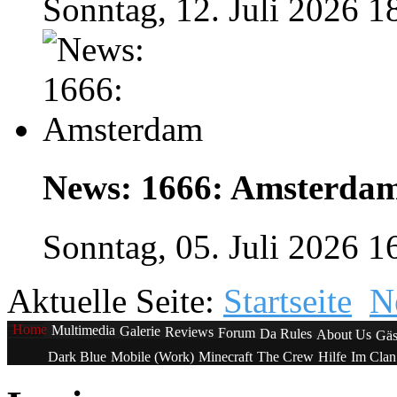
Sonntag, 12. Juli 2026 1
News: 1666: Amsterda
Sonntag, 05. Juli 2026 1
Aktuelle Seite:
Startseite
N
Home
Multimedia
Galerie
Reviews
Forum
Da Rules
About Us
Gäs
Dark Blue
Mobile (Work)
Minecraft
The Crew
Hilfe
Im Cla