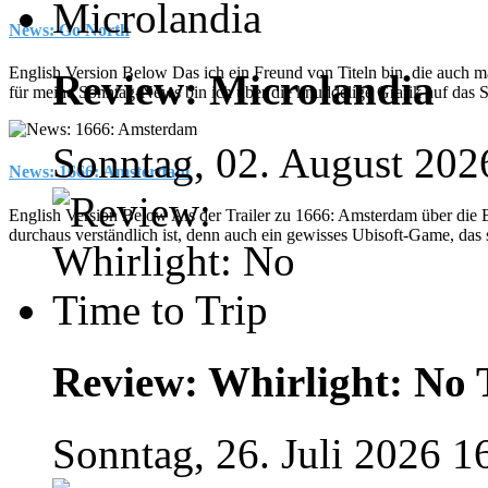
News: Go North
English Version Below Das ich ein Freund von Titeln bin, die auch mal
Review: Microlandia
für meine Sonntag-News bin ich über die knuddelige Grafik auf das 
Sonntag, 02. August 202
News: 1666: Amsterdam
English Version Below Als der Trailer zu 1666: Amsterdam über die
durchaus verständlich ist, denn auch ein gewisses Ubisoft-Game, das s
Review: Whirlight: No 
Sonntag, 26. Juli 2026 1