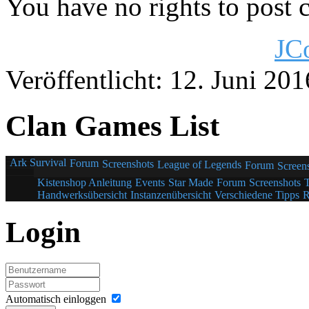
You have no rights to post
JC
Veröffentlicht: 12. Juni 201
Clan Games List
Ark Survival
Forum
Screenshots
League of Legends
Forum
Screen
Kistenshop Anleitung
Events
Star Made
Forum
Screenshots
Handwerksübersicht
Instanzenübersicht
Verschiedene Tipps
R
Login
Automatisch einloggen