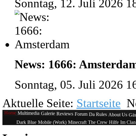
Sonntag, 12. Juli 2026 1
News: 1666: Amsterda
Sonntag, 05. Juli 2026 1
Aktuelle Seite:
Startseite
N
Home
Multimedia
Galerie
Reviews
Forum
Da Rules
About Us
Gäs
Dark Blue
Mobile (Work)
Minecraft
The Crew
Hilfe
Im Cla