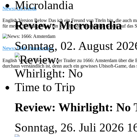
News: Go North
English Version Below Das ich ein Freund von Titeln bin, die auch mal
Review: Microlandia
für meine Sonntag-News bin ich über die knuddelige Grafik auf das 
Sonntag, 02. August 202
News: 1666: Amsterdam
English Version Below Als der Trailer zu 1666: Amsterdam über die
durchaus verständlich ist, denn auch ein gewisses Ubisoft-Game, das s
Review: Whirlight: No 
Sonntag, 26. Juli 2026 1