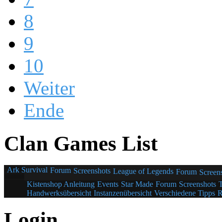
8
9
10
Weiter
Ende
Clan Games List
Ark Survival
Forum
Screenshots
League of Legends
Forum
Screen
Kistenshop Anleitung
Events
Star Made
Forum
Screenshots
Handwerksübersicht
Instanzenübersicht
Verschiedene Tipps
R
Login