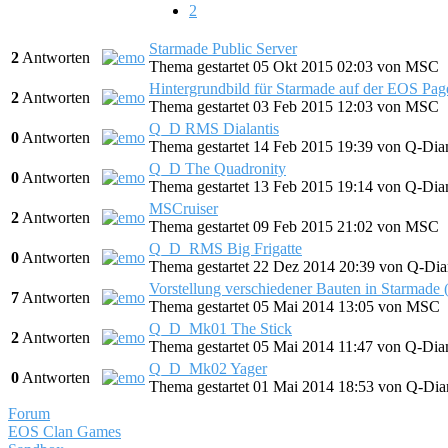
2
Starmade Public Server
2
Antworten
Thema gestartet 05 Okt 2015 02:03
von
MSC
Hintergrundbild für Starmade auf der EOS Pag
2
Antworten
Thema gestartet 03 Feb 2015 12:03
von
MSC
Q_D RMS Dialantis
0
Antworten
Thema gestartet 14 Feb 2015 19:39
von
Q-Dia
Q_D The Quadronity
0
Antworten
Thema gestartet 13 Feb 2015 19:14
von
Q-Dia
MSCruiser
2
Antworten
Thema gestartet 09 Feb 2015 21:02
von
MSC
Q_D_RMS Big Frigatte
0
Antworten
Thema gestartet 22 Dez 2014 20:39
von
Q-Di
Vorstellung verschiedener Bauten in Starmade (
7
Antworten
Thema gestartet 05 Mai 2014 13:05
von
MSC
Q_D_Mk01 The Stick
2
Antworten
Thema gestartet 05 Mai 2014 11:47
von
Q-Dia
Q_D_Mk02 Yager
0
Antworten
Thema gestartet 01 Mai 2014 18:53
von
Q-Di
Forum
EOS Clan Games