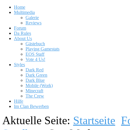
Home
Multimedia
Galerie
Reviews
Forum
Da Rules
About Us
Gästebuch
Playing Gamestats
EOS Staff
Vote 4 Us!
Styles
Dark Red
Dark Green
Dark Blue
Mobile (Work)
Minecraft
The Crew
Hilfe
Im Clan Bewerben
Aktuelle Seite:
Startseite
F