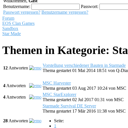
Willkommen,
Gast
Benutzername:
Passwort:
Passwort vergessen?
Benutzername vergessen?
Forum
EOS Clan Games
Sandbox
Star Made
Themen in Kategorie: St
Vorstellung verschiedener Bauten in Starmade
12
Antworten
Thema gestartet 01 Mai 2014 18:51
von
Q-Di
MSC Harvester
4
Antworten
Thema gestartet 03 Aug 2017 10:24
von
MSC
MSC StarExplorer
4
Antworten
Thema gestartet 02 Jul 2017 01:31
von
MSC
Starmade Survival DE Server
Thema gestartet 17 Mär 2016 11:38
von
MSC
28
Antworten
Seite:
1