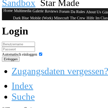
Sandbox
Star Made
Home
Multimedia
Galerie
Reviews
Forum
Da Rules
About Us
Gäs
Dark Blue
Mobile (Work)
Minecraft
The Crew
Hilfe
Im Cla
Login
Automatisch einloggen
Einloggen
Zugangsdaten vergessen
Index
Suche