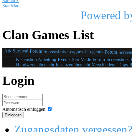
Sandbox
Star Made
Powered b
Clan Games List
Ark Survival
Forum
Screenshots
League of Legends
Forum
Screen
Kistenshop Anleitung
Events
Star Made
Forum
Screenshots
Handwerksübersicht
Instanzenübersicht
Verschiedene Tipps
R
Login
Automatisch einloggen
Einloggen
Zugangsdaten vergessen