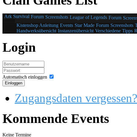
Clan Games List
Ark Survival
Forum
Screenshots
League of Legends
Forum
Screen
Kistenshop Anleitung
Events
Star Made
Forum
Screenshots
Handwerksübersicht
Instanzenübersicht
Verschiedene Tipps
R
Login
Automatisch einloggen
Einloggen
Zugangsdaten vergessen
Kommende Events
Keine Termine