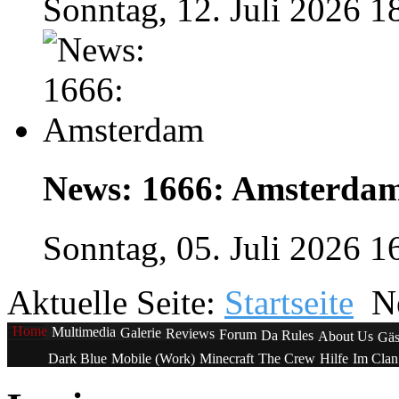
Sonntag, 12. Juli 2026 1
News: 1666: Amsterda
Sonntag, 05. Juli 2026 1
Aktuelle Seite:
Startseite
N
Home
Multimedia
Galerie
Reviews
Forum
Da Rules
About Us
Gäs
Dark Blue
Mobile (Work)
Minecraft
The Crew
Hilfe
Im Cla