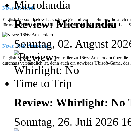
News: Go North
English Version Below Das ich ein Freund von Titeln bin, die auch mal
Review: Microlandia
für meine Sonntag-News bin ich über die knuddelige Grafik auf das 
Sonntag, 02. August 202
News: 1666: Amsterdam
English Version Below Als der Trailer zu 1666: Amsterdam über die
durchaus verständlich ist, denn auch ein gewisses Ubisoft-Game, das s
Review: Whirlight: No 
Sonntag, 26. Juli 2026 1