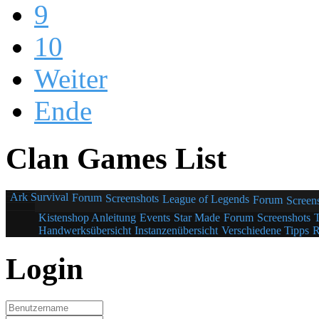
9
10
Weiter
Ende
Clan Games List
Ark Survival
Forum
Screenshots
League of Legends
Forum
Screen
Kistenshop Anleitung
Events
Star Made
Forum
Screenshots
Handwerksübersicht
Instanzenübersicht
Verschiedene Tipps
R
Login