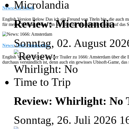
News: Go North
English Version Below Das ich ein Freund von Titeln bin, die auch mal
Review: Microlandia
für meine Sonntag-News bin ich über die knuddelige Grafik auf das 
Sonntag, 02. August 202
News: 1666: Amsterdam
English Version Below Als der Trailer zu 1666: Amsterdam über die
durchaus verständlich ist, denn auch ein gewisses Ubisoft-Game, das s
Review: Whirlight: No 
Sonntag, 26. Juli 2026 1