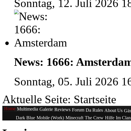
Sonntag, 12. Juli 2026 1
News: 1666: Amsterda
Sonntag, 05. Juli 2026 1
Aktuelle Seite:
Startseite
Home
Multimedia
Galerie
Reviews
Forum
Da Rules
About Us
Gäs
Dark Blue
Mobile (Work)
Minecraft
The Crew
Hilfe
Im Cla