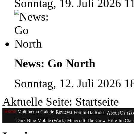
Sonntag, 19. Juli 2026 1
News: Go North
Sonntag, 12. Juli 2026 1
Aktuelle Seite:
Startseite
Home
Multimedia
Galerie
Reviews
Forum
Da Rules
About Us
Gäs
Dark Blue
Mobile (Work)
Minecraft
The Crew
Hilfe
Im Cla