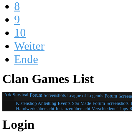
8
9
10
Weiter
Ende
Clan Games List
Ark Survival
Forum
Screenshots
League of Legends
Forum
Screen
Kistenshop Anleitung
Events
Star Made
Forum
Screenshots
Handwerksübersicht
Instanzenübersicht
Verschiedene Tipps
R
Login