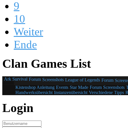
9
10
Weiter
Ende
Clan Games List
Ark Survival
Forum
Screenshots
League of Legends
Forum
Screen
Kistenshop Anleitung
Events
Star Made
Forum
Screenshots
Handwerksübersicht
Instanzenübersicht
Verschiedene Tipps
R
Login