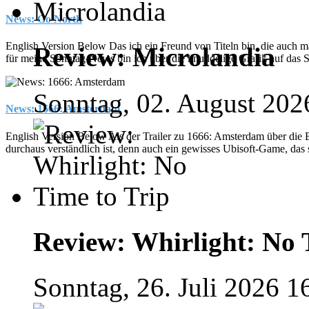
News: Go North
English Version Below Das ich ein Freund von Titeln bin, die auch mal
Review: Microlandia
für meine Sonntag-News bin ich über die knuddelige Grafik auf das 
Sonntag, 02. August 202
News: 1666: Amsterdam
English Version Below Als der Trailer zu 1666: Amsterdam über die
durchaus verständlich ist, denn auch ein gewisses Ubisoft-Game, das s
Review: Whirlight: No 
Sonntag, 26. Juli 2026 1