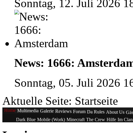
Sonntag, 12. Juli 2026 1
News: 1666: Amsterda
Sonntag, 05. Juli 2026 1
Aktuelle Seite:
Startseite
Home
Multimedia
Galerie
Reviews
Forum
Da Rules
About Us
Gäs
Dark Blue
Mobile (Work)
Minecraft
The Crew
Hilfe
Im Cla